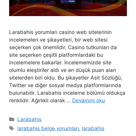
Larabahis yorumları casino web sitelerinin
incelemeleri ve şikayetleri, bir web sitesi
seçerken çok önemlidir. Casino tutkunları da
site seçerken çeşitli platformlardaki bu
incelemelere bakarlar. İncelememizde site
olumlu eleştiriler aldı ve en düşük puan alan
sitelerden biri oldu. Bu şikayetler Asit Sözlüğü,
Twitter ve diğer sosyal medya platformlarında
bulunabilir. Larabahis inceleme bölümü oldukça
renklidir. Ağırlıklı olarak …
Devamını oku
Kategoriler
Larabahis
Etiketler
larabahis belge yorumları
,
larabahis