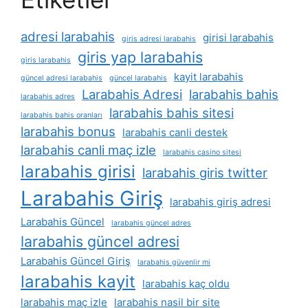
adresi larabahis
girisi larabahis
giris adresi larabahis
giris yap larabahis
giris larabahis
kayit larabahis
güncel adresi larabahis
güncel larabahis
Larabahis Adresi
larabahis bahis
larabahis adres
larabahis bahis sitesi
larabahis bahis oranları
larabahis bonus
larabahis canli destek
larabahis canli maç izle
larabahis casino sitesi
larabahis girisi
larabahis giris twitter
Larabahis Giriş
larabahis giriş adresi
Larabahis Güncel
larabahis güncel adres
larabahis güncel adresi
Larabahis Güncel Giriş
larabahis güvenlir mi
larabahis kayit
larabahis kaç oldu
larabahis maç izle
larabahis nasil bir site