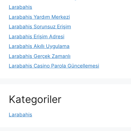
Larabahis
Larabahis Yardım Merkezi
Larabahis Sorunsuz Erişim
Larabahis Erişim Adresi
Larabahis Akıllı Uygulama
Larabahis Gerçek Zamanlı
Larabahis Casino Parola Güncellemesi
Kategoriler
Larabahis