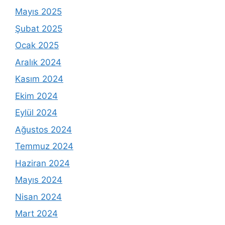
Mayıs 2025
Şubat 2025
Ocak 2025
Aralık 2024
Kasım 2024
Ekim 2024
Eylül 2024
Ağustos 2024
Temmuz 2024
Haziran 2024
Mayıs 2024
Nisan 2024
Mart 2024