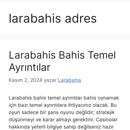
larabahis adres
Larabahis Bahis Temel
Ayrıntılar
Kasım 2, 2024
yazar
Larabahis
Larabahis bahis temel ayrıntılar bahis oynamak
için bazı temel ayrıntılara ihtiyacınız olacak. Bu
oyun sadece bir şans oyunu değildir; stratejik
düşünmeyi ve karar almayı gerektirir. Casinolar
hakkında yeterli bilgiye sahip değilseniz hazır