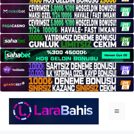
İçeriğe
atla
Menü