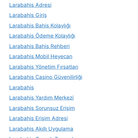
Larabahis Adresi
Larabahis Giriş
Larabahis Bahis Kolaylığı
Larabahis Ödeme Kolaylığı
Larabahis Bahis Rehberi
Larabahis Mobil Heyecan
Larabahis Yönetim Fırsatları
Larabahis Casino Güvenilirliği
Larabahis
Larabahis Yardım Merkezi
Larabahis Sorunsuz Erişim
Larabahis Erişim Adresi
Larabahis Akıllı Uygulama