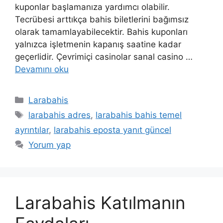
kuponlar başlamanıza yardımcı olabilir.
Tecrübesi arttıkça bahis biletlerini bağımsız
olarak tamamlayabilecektir. Bahis kuponları
yalnızca işletmenin kapanış saatine kadar
geçerlidir. Çevrimiçi casinolar sanal casino …
Devamını oku
Kategoriler
Larabahis
Etiketler
larabahis adres
,
larabahis bahis temel
ayrıntılar
,
larabahis eposta yanıt güncel
Yorum yap
Larabahis Katılmanın