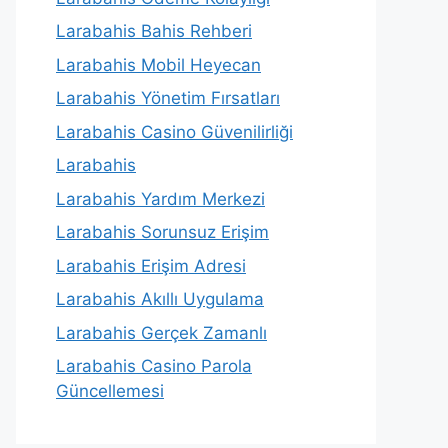
Larabahis Bahis Rehberi
Larabahis Mobil Heyecan
Larabahis Yönetim Fırsatları
Larabahis Casino Güvenilirliği
Larabahis
Larabahis Yardım Merkezi
Larabahis Sorunsuz Erişim
Larabahis Erişim Adresi
Larabahis Akıllı Uygulama
Larabahis Gerçek Zamanlı
Larabahis Casino Parola
Güncellemesi