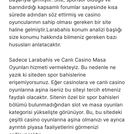
barındırdığı kapsamlı forumlar sayesinde kısa
sürede adından söz ettirmiş ve casino
oyuncularının sahip olması gereken bir site
haline gelmiştir.Larabahis konum analizi başlığı
size konumu hakkında bilmeniz gereken bazı
hususları anlatacaktır.
Sadece Larabahis ve Canlı Casino Masa
Oyunları hizmeti vermekteyiz. Bu nedenle ne
yazık ki siteden spor bahislerine
erişemiyorsunuz. Eğer casinolara ve canlı casino
oyunlarına aşina iseniz bu siteyi tercih etmeniz
faydalı olacaktır. Sitenin özel bir spor bahisleri
bölümü bulunmadığından slot ve masa oyunları
kategorisi yükselişte görünüyor. Bu, bu sitedeki
çeşitli casino oyunlarına aşina olmanızı ve ayrıca
ayrıntılı piyasa faaliyetlerini görmenizi