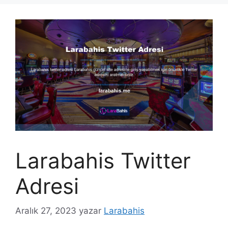
Larabahis Twitter
Adresi
Aralık 27, 2023
yazar
Larabahis