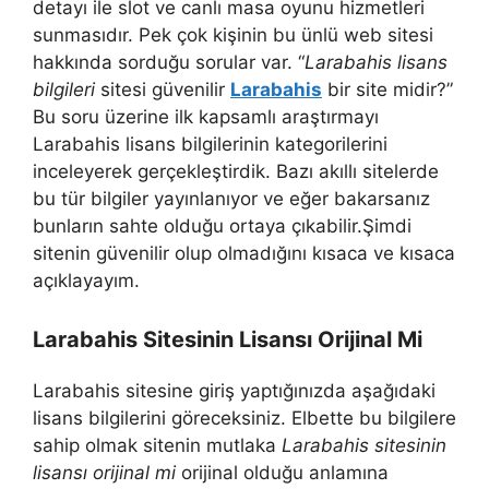
detayı ile slot ve canlı masa oyunu hizmetleri
sunmasıdır. Pek çok kişinin bu ünlü web sitesi
hakkında sorduğu sorular var. “
Larabahis lisans
bilgileri
sitesi güvenilir
Larabahis
bir site midir?”
Bu soru üzerine ilk kapsamlı araştırmayı
Larabahis lisans bilgilerinin kategorilerini
inceleyerek gerçekleştirdik. Bazı akıllı sitelerde
bu tür bilgiler yayınlanıyor ve eğer bakarsanız
bunların sahte olduğu ortaya çıkabilir.Şimdi
sitenin güvenilir olup olmadığını kısaca ve kısaca
açıklayayım.
Larabahis Sitesinin Lisansı Orijinal Mi
Larabahis sitesine giriş yaptığınızda aşağıdaki
lisans bilgilerini göreceksiniz. Elbette bu bilgilere
sahip olmak sitenin mutlaka
Larabahis sitesinin
lisansı orijinal mi
orijinal olduğu anlamına