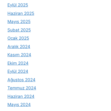
Eylül 2025
Haziran 2025
Mayıs 2025
Şubat 2025
Ocak 2025
Aralık 2024
Kasım 2024
Ekim 2024
Eylül 2024
Ağustos 2024
Temmuz 2024
Haziran 2024
Mayıs 2024