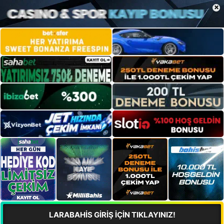
×
LARABAHİS GİRİŞ İÇİN TIKLAYINIZ!