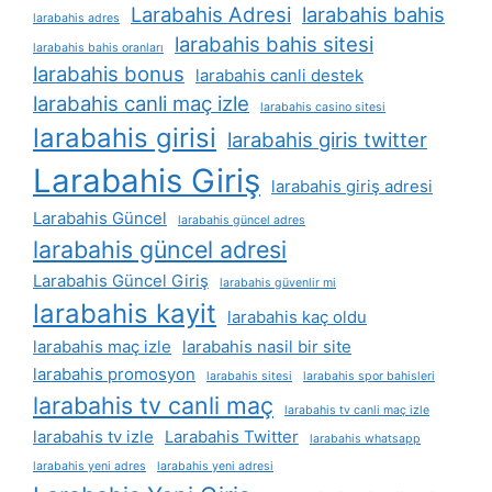
Larabahis Adresi
larabahis bahis
larabahis adres
larabahis bahis sitesi
larabahis bahis oranları
larabahis bonus
larabahis canli destek
larabahis canli maç izle
larabahis casino sitesi
larabahis girisi
larabahis giris twitter
Larabahis Giriş
larabahis giriş adresi
Larabahis Güncel
larabahis güncel adres
larabahis güncel adresi
Larabahis Güncel Giriş
larabahis güvenlir mi
larabahis kayit
larabahis kaç oldu
larabahis maç izle
larabahis nasil bir site
larabahis promosyon
larabahis sitesi
larabahis spor bahisleri
larabahis tv canli maç
larabahis tv canli maç izle
larabahis tv izle
Larabahis Twitter
larabahis whatsapp
larabahis yeni adres
larabahis yeni adresi