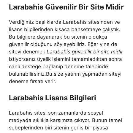
Larabahis Güvenilir Bir Site Midir
Verdiğimiz başlıklarda Larabahis sitesinden ve
lisans bilgilerinden kısaca bahsetmeye çalıştık.
Bu bilgilere dayanarak bu sitenin oldukça
güvenilir olduğunu söyleyebiliriz. Eğer yine de
siteyi denemek
Larabahis güvenilir bir site midir
istiyorsanız üyelik işlemini tamamladıktan sonra
canlı desteğe bağlanıp deneme talebinde
bulunabilirsiniz.Bu size yatırım yapmadan siteyi
deneme fırsatı verir.
Larabahis Lisans Bilgileri
Larabahis sitesi son zamanlarda sosyal
medyada sıklıkla karşımıza çıkıyor. Bunun temel
sebeplerinden biri sitenin geniş bir piyasa