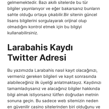
gelmemektedir. Bazı akıllı sitelerde bu tür
bilgiler yayınlanıyor ve eğer bakarsanız bunların
sahte olduğu ortaya çıkabilir.Bir sitenin güncel
lisans bilgilerini sorgulayarak orijinal olup
olmadığını kontrol etmek için bu bilgiyi
kullanabilirsiniz.
Larabahis Kaydı
Twitter Adresi
Bu yazımızda Larabahis nasıl kayıt olacağınızı,
vermeniz gereken bilgileri ve kayıt sonrasında
alabileceğiniz ilk üyeliği anlatmaktayız. Kaydınızı
tamamladıysanız ve alacağınız bilgiler hakkında
bilgi almak istiyorsanız lütfen doğrudan metnin
sonuna geçin. Bu sadece web sitemizin neden
en güvenilir casino sitelerinden biri olduğunu ve