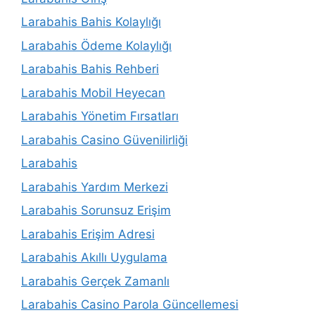
Larabahis Bahis Kolaylığı
Larabahis Ödeme Kolaylığı
Larabahis Bahis Rehberi
Larabahis Mobil Heyecan
Larabahis Yönetim Fırsatları
Larabahis Casino Güvenilirliği
Larabahis
Larabahis Yardım Merkezi
Larabahis Sorunsuz Erişim
Larabahis Erişim Adresi
Larabahis Akıllı Uygulama
Larabahis Gerçek Zamanlı
Larabahis Casino Parola Güncellemesi