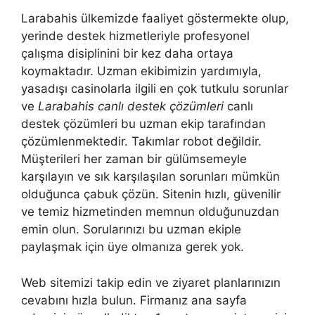
Larabahis ülkemizde faaliyet göstermekte olup,
yerinde destek hizmetleriyle profesyonel
çalışma disiplinini bir kez daha ortaya
koymaktadır. Uzman ekibimizin yardımıyla,
yasadışı casinolarla ilgili en çok tutkulu sorunlar
ve
Larabahis canlı destek çözümleri
canlı
destek çözümleri bu uzman ekip tarafından
çözümlenmektedir. Takımlar robot değildir.
Müşterileri her zaman bir gülümsemeyle
karşılayın ve sık karşılaşılan sorunları mümkün
olduğunca çabuk çözün. Sitenin hızlı, güvenilir
ve temiz hizmetinden memnun olduğunuzdan
emin olun. Sorularınızı bu uzman ekiple
paylaşmak için üye olmanıza gerek yok.
Web sitemizi takip edin ve ziyaret planlarınızın
cevabını hızla bulun. Firmanız ana sayfa