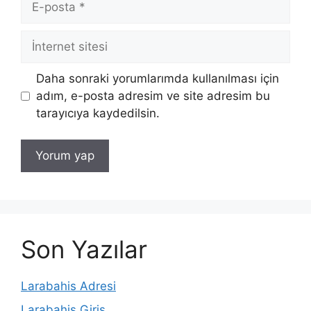
posta
İnternet
sitesi
Daha sonraki yorumlarımda kullanılması için
adım, e-posta adresim ve site adresim bu
tarayıcıya kaydedilsin.
Son Yazılar
Larabahis Adresi
Larabahis Giriş