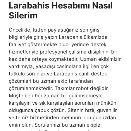
Larabahis Hesabımı Nasıl
Silerim
Öncelikle, lütfen paylaştığımız son giriş
bilgileriyle giriş yapın.Larabahis ülkemizde
faaliyet göstermekte olup, yerinde destek
hizmetleriyle profesyonel çalışma disiplinini bir
kez daha ortaya koymaktadır. Uzman ekibimizin
yardımıyla, yasadışı casinolarla ilgili en çok
tutkulu sorunlar ve Larabahis canlı destek
çözümleri bu uzman ekip tarafından
çözümlenmektedir. Takımlar robot değildir.
Müşterileri her zaman bir gülümsemeyle
karşılayın ve sık karşılaşılan sorunları mümkün
olduğunca çabuk çözün. Sitenin hızlı, güvenilir
ve temiz hizmetinden memnun olduğunuzdan
emin olun. Sorularınızı bu uzman ekiple