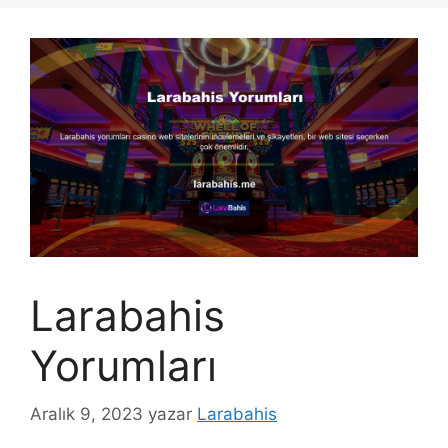
Larabahis
Yorumları
Aralık 9, 2023
yazar
Larabahis