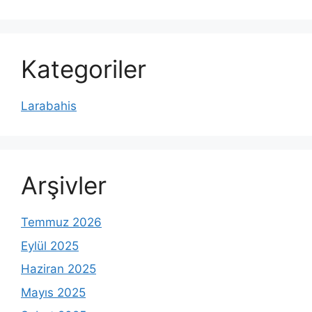
Kategoriler
Larabahis
Arşivler
Temmuz 2026
Eylül 2025
Haziran 2025
Mayıs 2025