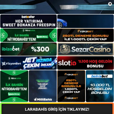
×
LARABAHİS GİRİŞ İÇİN TIKLAYINIZ!