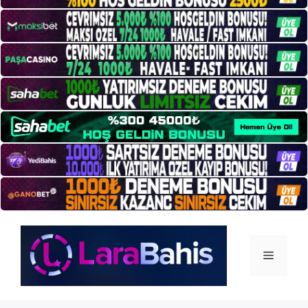
İçeriğe
atla
Menü