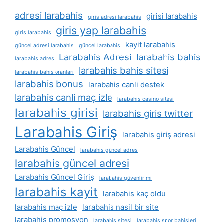
adresi larabahis
girisi larabahis
giris adresi larabahis
giris yap larabahis
giris larabahis
kayit larabahis
güncel adresi larabahis
güncel larabahis
Larabahis Adresi
larabahis bahis
larabahis adres
larabahis bahis sitesi
larabahis bahis oranları
larabahis bonus
larabahis canli destek
larabahis canli maç izle
larabahis casino sitesi
larabahis girisi
larabahis giris twitter
Larabahis Giriş
larabahis giriş adresi
Larabahis Güncel
larabahis güncel adres
larabahis güncel adresi
Larabahis Güncel Giriş
larabahis güvenlir mi
larabahis kayit
larabahis kaç oldu
larabahis maç izle
larabahis nasil bir site
larabahis promosyon
larabahis sitesi
larabahis spor bahisleri