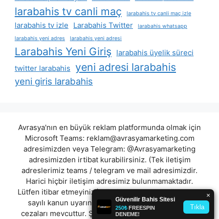
larabahis tv canli maç
larabahis tv canli maç izle
larabahis tv izle
Larabahis Twitter
larabahis whatsapp
larabahis yeni adres
larabahis yeni adresi
Larabahis Yeni Giriş
larabahis üyelik süreci
yeni adresi larabahis
twitter larabahis
yeni giris larabahis
Avrasya'nın en büyük reklam platformunda olmak için
Microsoft Teams:
reklam@avrasyamarketing.com
adresimizden veya Telegram: @Avrasyamarketing
adresimizden irtibat kurabilirsiniz. (Tek iletişim
adreslerimiz teams / telegram ve mail adresimizdir.
Harici hiçbir iletişim adresimiz bulunmamaktadır.
Lütfen itibar etmeyiniz.) Türkiye yasalarına göre 7258
sayılı kanun uyarınca yasa dışı bahis oynamanın
cezaları mevcuttur. Şu an bulunduğunuz site hiç bir