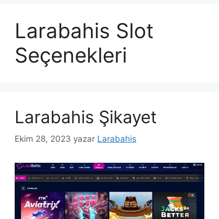
Larabahis Slot
Seçenekleri
Larabahis Şikayet
Ekim 28, 2023
yazar
Larabahis