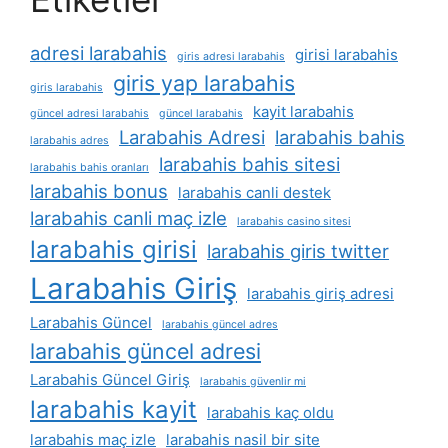
adresi larabahis
girisi larabahis
giris adresi larabahis
giris yap larabahis
giris larabahis
kayit larabahis
güncel adresi larabahis
güncel larabahis
Larabahis Adresi
larabahis bahis
larabahis adres
larabahis bahis sitesi
larabahis bahis oranları
larabahis bonus
larabahis canli destek
larabahis canli maç izle
larabahis casino sitesi
larabahis girisi
larabahis giris twitter
Larabahis Giriş
larabahis giriş adresi
Larabahis Güncel
larabahis güncel adres
larabahis güncel adresi
Larabahis Güncel Giriş
larabahis güvenlir mi
larabahis kayit
larabahis kaç oldu
larabahis maç izle
larabahis nasil bir site