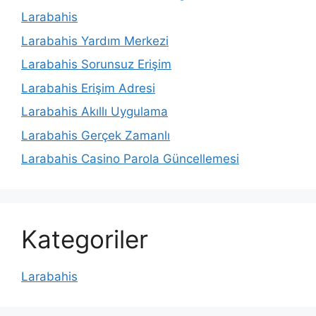
Larabahis
Larabahis Yardım Merkezi
Larabahis Sorunsuz Erişim
Larabahis Erişim Adresi
Larabahis Akıllı Uygulama
Larabahis Gerçek Zamanlı
Larabahis Casino Parola Güncellemesi
Kategoriler
Larabahis