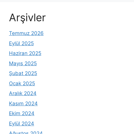
Arşivler
Temmuz 2026
Eylül 2025
Haziran 2025
Mayıs 2025
Şubat 2025
Ocak 2025
Aralık 2024
Kasım 2024
Ekim 2024
Eylül 2024
Ağustos 2024