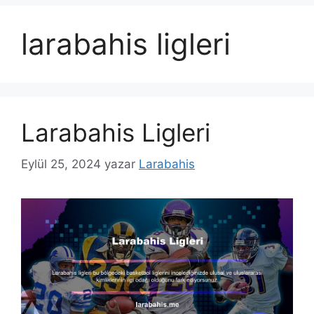
larabahis ligleri
Larabahis Ligleri
Eylül 25, 2024
yazar
Larabahis