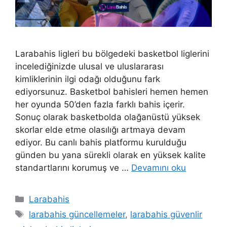
Larabahis ligleri bu bölgedeki basketbol liglerini
incelediğinizde ulusal ve uluslararası
kimliklerinin ilgi odağı olduğunu fark
ediyorsunuz. Basketbol bahisleri hemen hemen
her oyunda 50’den fazla farklı bahis içerir.
Sonuç olarak basketbolda olağanüstü yüksek
skorlar elde etme olasılığı artmaya devam
ediyor. Bu canlı bahis platformu kurulduğu
günden bu yana sürekli olarak en yüksek kalite
standartlarını korumuş ve …
Devamını oku
Kategoriler
Larabahis
Etiketler
larabahis güncellemeler
,
larabahis güvenlir