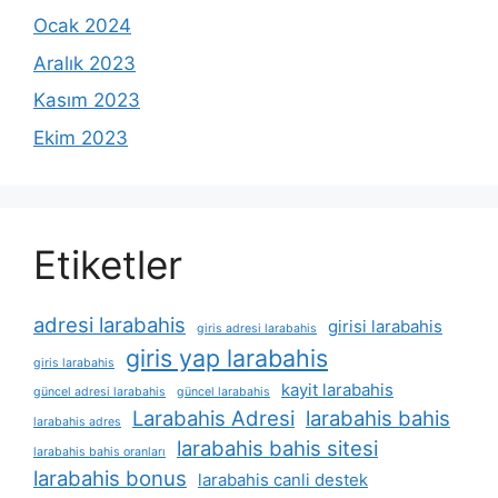
Ocak 2024
Aralık 2023
Kasım 2023
Ekim 2023
Etiketler
adresi larabahis
girisi larabahis
giris adresi larabahis
giris yap larabahis
giris larabahis
kayit larabahis
güncel adresi larabahis
güncel larabahis
Larabahis Adresi
larabahis bahis
larabahis adres
larabahis bahis sitesi
larabahis bahis oranları
larabahis bonus
larabahis canli destek