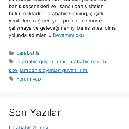
bahis seçenekleri ve lisanslı bahis siteleri
bulunmaktadır. Larabahis Gaming, çeşitli
yeniliklere rağmen yeni projeler üzerinde
çalışmaya ve geleceğin en iyi bahis sitesi olma
yolunda adımlar …
Devamını oku
Kategoriler
Larabahis
Etiketler
larabahis güvenilir mi
,
larabahis nasil bir
site
,
larabahis oyunları güvenilir mi
Yorum yap
Son Yazılar
Larabahis Adresi