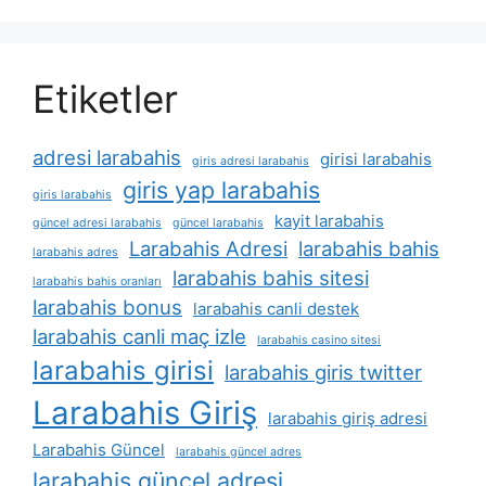
Etiketler
adresi larabahis
girisi larabahis
giris adresi larabahis
giris yap larabahis
giris larabahis
kayit larabahis
güncel adresi larabahis
güncel larabahis
Larabahis Adresi
larabahis bahis
larabahis adres
larabahis bahis sitesi
larabahis bahis oranları
larabahis bonus
larabahis canli destek
larabahis canli maç izle
larabahis casino sitesi
larabahis girisi
larabahis giris twitter
Larabahis Giriş
larabahis giriş adresi
Larabahis Güncel
larabahis güncel adres
larabahis güncel adresi