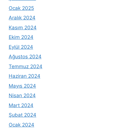
Ocak 2025
Aralık 2024
Kasım 2024
Ekim 2024
Eylül 2024
Ağustos 2024
Temmuz 2024
Haziran 2024
Mayıs 2024
Nisan 2024
Mart 2024
Şubat 2024
Ocak 2024