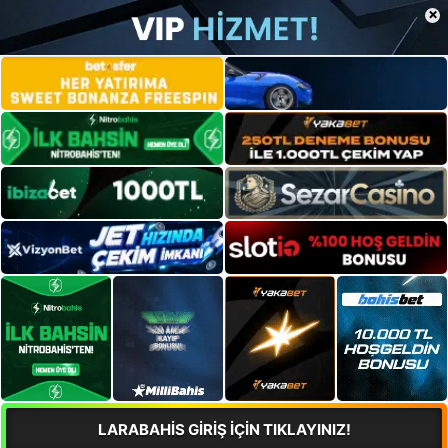
×
LARABAHİS GİRİŞ İÇİN TIKLAYINIZ!