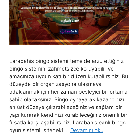
Larabahis bingo sistemi temelde arzu ettiğiniz
bingo sistemini zahmetsizce koruyabilir ve
amacınıza uygun katı bir düzen kurabilirsiniz. Bu
düzeyde bir organizasyona ulaşmaya
odaklanmak için her zaman besleyici bir ortama
sahip olacaksınız. Bingo oynayarak kazancınızı
en üst düzeye çıkarabileceğiniz ve sağlam bir
yapı kurarak kendinizi kurabileceğiniz önemli bir
fırsatla karşılaşabilirsiniz. Larabahis canlı bingo
oyun sistemi, sitedeki …
Devamını oku