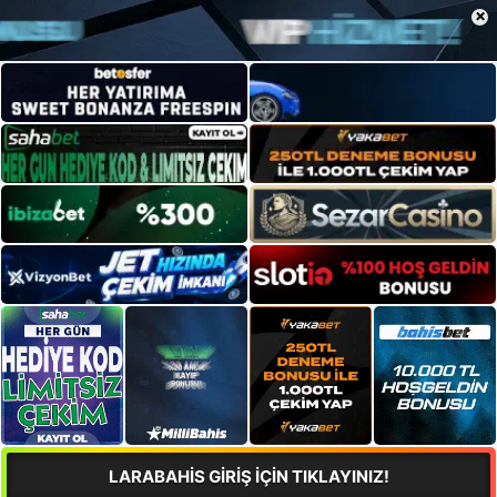
×
LARABAHİS GİRİŞ İÇİN TIKLAYINIZ!