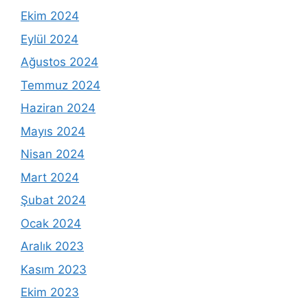
Ekim 2024
Eylül 2024
Ağustos 2024
Temmuz 2024
Haziran 2024
Mayıs 2024
Nisan 2024
Mart 2024
Şubat 2024
Ocak 2024
Aralık 2023
Kasım 2023
Ekim 2023