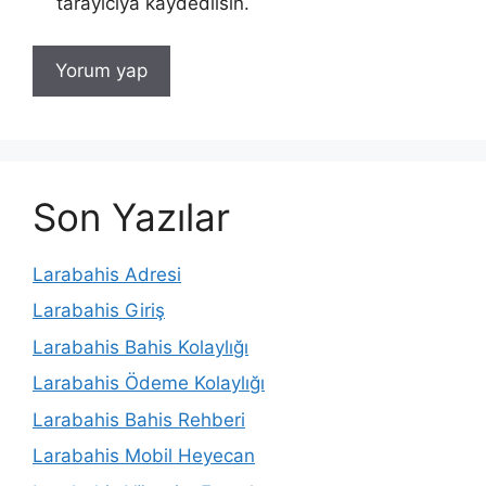
tarayıcıya kaydedilsin.
Son Yazılar
Larabahis Adresi
Larabahis Giriş
Larabahis Bahis Kolaylığı
Larabahis Ödeme Kolaylığı
Larabahis Bahis Rehberi
Larabahis Mobil Heyecan