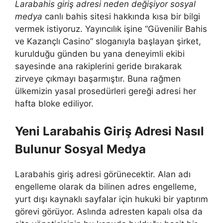
Larabahis giriş adresi neden değişiyor sosyal
medya
canlı bahis sitesi hakkında kısa bir bilgi
vermek istiyoruz. Yayıncılık işine “Güvenilir Bahis
ve Kazançlı Casino” sloganıyla başlayan şirket,
kurulduğu günden bu yana deneyimli ekibi
sayesinde ana rakiplerini geride bırakarak
zirveye çıkmayı başarmıştır. Buna rağmen
ülkemizin yasal prosedürleri gereği adresi her
hafta bloke ediliyor.
Yeni Larabahis Giriş Adresi Nasıl
Bulunur Sosyal Medya
Larabahis giriş adresi görünecektir. Alan adı
engelleme olarak da bilinen adres engelleme,
yurt dışı kaynaklı sayfalar için hukuki bir yaptırım
görevi görüyor. Aslında adresten kapalı olsa da