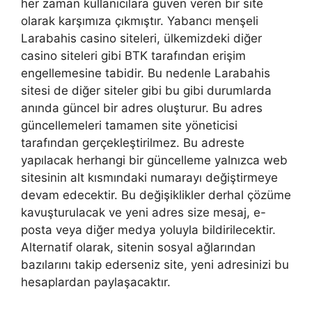
her zaman kullanıcılara güven veren bir site
olarak karşımıza çıkmıştır. Yabancı menşeli
Larabahis casino siteleri, ülkemizdeki diğer
casino siteleri gibi BTK tarafından erişim
engellemesine tabidir. Bu nedenle Larabahis
sitesi de diğer siteler gibi bu gibi durumlarda
anında güncel bir adres oluşturur. Bu adres
güncellemeleri tamamen site yöneticisi
tarafından gerçekleştirilmez. Bu adreste
yapılacak herhangi bir güncelleme yalnızca web
sitesinin alt kısmındaki numarayı değiştirmeye
devam edecektir. Bu değişiklikler derhal çözüme
kavuşturulacak ve yeni adres size mesaj, e-
posta veya diğer medya yoluyla bildirilecektir.
Alternatif olarak, sitenin sosyal ağlarından
bazılarını takip ederseniz site, yeni adresinizi bu
hesaplardan paylaşacaktır.