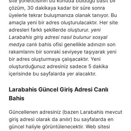
site yöneticisinin bu konuda bulduğu basit bir
çözüm, 30 dakikaya kadar bir süre sonra
üyelerle tekrar buluşmanıza olanak tanıyor. Bu
amaçla yeni bir adres oluşturulacaktır. Her site
adresleri farklı şekillerde oluşturur.
yeni
Larabahis giriş adresi nasıl bulunur sosyal
medya
canlı bahis ofisi genellikle adınızın son
rakamlarını bir sonraki seviyeye taşıyarak yeni
bir adres oluşturmaya çalışacaktır. Yeni
oluşturduğunuz adresiniz sadece 5 dakika
içerisinde bu sayfalarda yer alacaktır.
Larabahis Güncel Giriş Adresi Canlı
Bahis
Güncellenen adresiniz (bazen Larabahis mevcut
giriş adresi olarak da anılır) bu sayfalarda en
güncel haliyle görüntülenecektir. Web sitesi