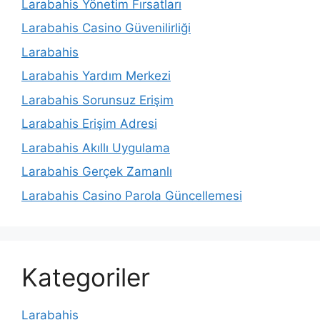
Larabahis Yönetim Fırsatları
Larabahis Casino Güvenilirliği
Larabahis
Larabahis Yardım Merkezi
Larabahis Sorunsuz Erişim
Larabahis Erişim Adresi
Larabahis Akıllı Uygulama
Larabahis Gerçek Zamanlı
Larabahis Casino Parola Güncellemesi
Kategoriler
Larabahis