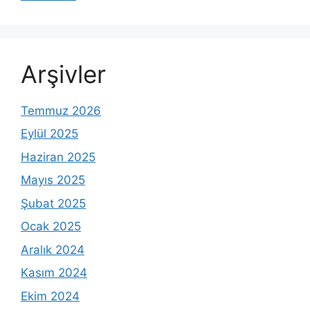
Arşivler
Temmuz 2026
Eylül 2025
Haziran 2025
Mayıs 2025
Şubat 2025
Ocak 2025
Aralık 2024
Kasım 2024
Ekim 2024