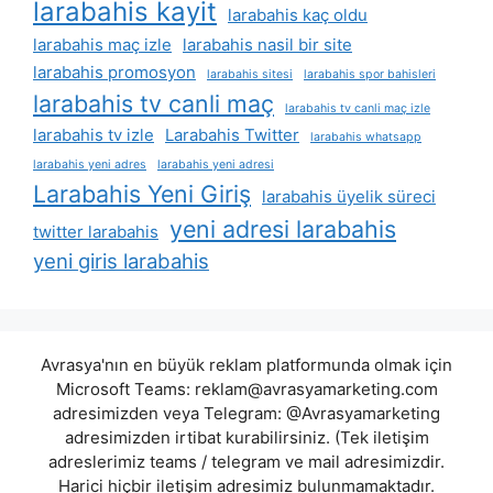
larabahis kayit
larabahis kaç oldu
larabahis maç izle
larabahis nasil bir site
larabahis promosyon
larabahis sitesi
larabahis spor bahisleri
larabahis tv canli maç
larabahis tv canli maç izle
larabahis tv izle
Larabahis Twitter
larabahis whatsapp
larabahis yeni adres
larabahis yeni adresi
Larabahis Yeni Giriş
larabahis üyelik süreci
yeni adresi larabahis
twitter larabahis
yeni giris larabahis
Avrasya'nın en büyük reklam platformunda olmak için
Microsoft Teams:
reklam@avrasyamarketing.com
adresimizden veya Telegram: @Avrasyamarketing
adresimizden irtibat kurabilirsiniz. (Tek iletişim
adreslerimiz teams / telegram ve mail adresimizdir.
Harici hiçbir iletişim adresimiz bulunmamaktadır.