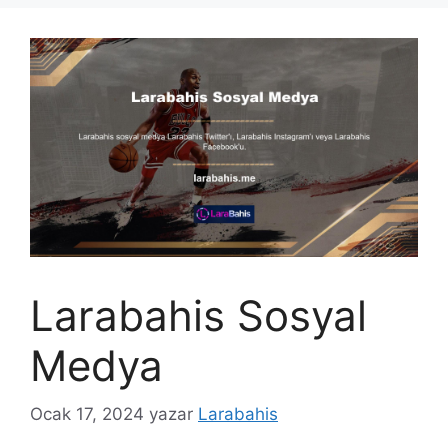
Larabahis Sosyal
Medya
Ocak 17, 2024
yazar
Larabahis