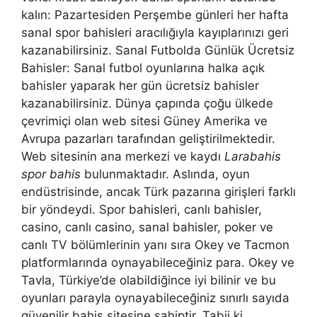
kalın: Pazartesiden Perşembe günleri her hafta
sanal spor bahisleri aracılığıyla kayıplarınızı geri
kazanabilirsiniz. Sanal Futbolda Günlük Ücretsiz
Bahisler: Sanal futbol oyunlarına halka açık
bahisler yaparak her gün ücretsiz bahisler
kazanabilirsiniz. Dünya çapında çoğu ülkede
çevrimiçi olan web sitesi Güney Amerika ve
Avrupa pazarları tarafından geliştirilmektedir.
Web sitesinin ana merkezi ve kaydı
Larabahis
spor bahis
bulunmaktadır. Aslında, oyun
endüstrisinde, ancak Türk pazarına girişleri farklı
bir yöndeydi. Spor bahisleri, canlı bahisler,
casino, canlı casino, sanal bahisler, poker ve
canlı TV bölümlerinin yanı sıra Okey ve Tacmon
platformlarında oynayabileceğiniz para. Okey ve
Tavla, Türkiye’de olabildiğince iyi bilinir ve bu
oyunları parayla oynayabileceğiniz sınırlı sayıda
güvenilir bahis sitesine sahiptir. Tabii ki,