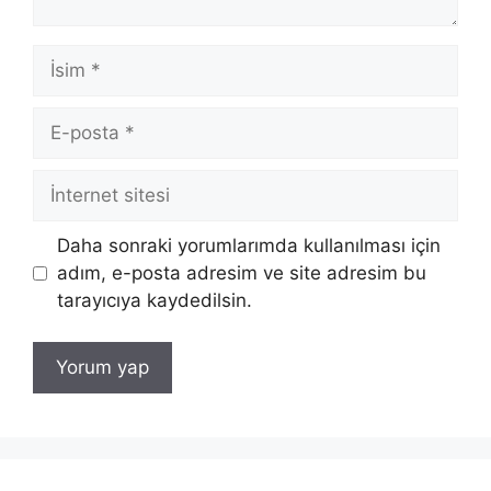
İsim
E-
posta
İnternet
sitesi
Daha sonraki yorumlarımda kullanılması için
adım, e-posta adresim ve site adresim bu
tarayıcıya kaydedilsin.