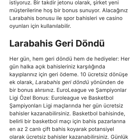
istiyoruz. Bir takdir jetonu olarak, şirket yeni
müşterilerine hoş bir bonus sunuyor. Alacağınız
Larabahis bonusu ile spor bahisleri ve casino
oyunları için kullanılabilir.
Larabahis Geri Döndü
Her gün, hem geri döndü hem de hediyeler: Her
gün halka açık bahisleriniz karşılığında
kayıplarınız için geri ödeme. 10 ücretsiz dönüşe
ek olarak,
Larabahis geri döndü
yönünden de
bir bonus alırsınız. EuroLeague ve Şampiyonlar
Ligi Özel Bonus: Euroleague ve Basketbol
Şampiyonları Ligi maçlarında her gün ücretsiz
bahisler kazanabilirsiniz. Basketbol bahisinde,
belirli bir basketbol maçı için bahis pazarlarına
en az 2 canlı çift bahis koyarak potansiyel
olarak ücretsiz bahisler kazanabilirsiniz. Günlük