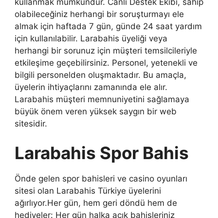
kullanmak mümkündür. Canlı Destek Ekibi, sahip
olabileceğiniz herhangi bir soruşturmayı ele
almak için haftada 7 gün, günde 24 saat yardım
için kullanılabilir. Larabahis üyeliği veya
herhangi bir sorunuz için müşteri temsilcileriyle
etkileşime geçebilirsiniz. Personel, yetenekli ve
bilgili personelden oluşmaktadır. Bu amaçla,
üyelerin ihtiyaçlarını zamanında ele alır.
Larabahis müşteri memnuniyetini sağlamaya
büyük önem veren yüksek saygın bir web
sitesidir.
Larabahis Spor Bahis
Önde gelen spor bahisleri ve casino oyunları
sitesi olan Larabahis Türkiye üyelerini
ağırlıyor.Her gün, hem geri döndü hem de
hediyeler: Her gün halka açık bahisleriniz