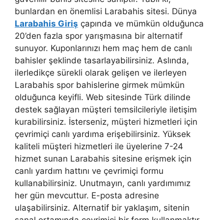
bunlardan en önemlisi Larabahis sitesi. Dünya
Larabahis Giriş
çapında ve mümkün olduğunca
20’den fazla spor yarışmasına bir alternatif
sunuyor. Kuponlarınızı hem maç hem de canlı
bahisler şeklinde tasarlayabilirsiniz. Aslında,
ilerledikçe sürekli olarak gelişen ve ilerleyen
Larabahis spor bahislerine girmek mümkün
olduğunca keyifli. Web sitesinde Türk dilinde
destek sağlayan müşteri temsilcileriyle iletişim
kurabilirsiniz. İsterseniz, müşteri hizmetleri için
çevrimiçi canlı yardıma erişebilirsiniz. Yüksek
kaliteli müşteri hizmetleri ile üyelerine 7-24
hizmet sunan Larabahis sitesine erişmek için
canlı yardım hattını ve çevrimiçi formu
kullanabilirsiniz. Unutmayın, canlı yardımımız
her gün mevcuttur. E-posta adresine
ulaşabilirsiniz. Alternatif bir yaklaşım, sitenin
sanal ortamında çevrimiçi bir form kullanmaktır.