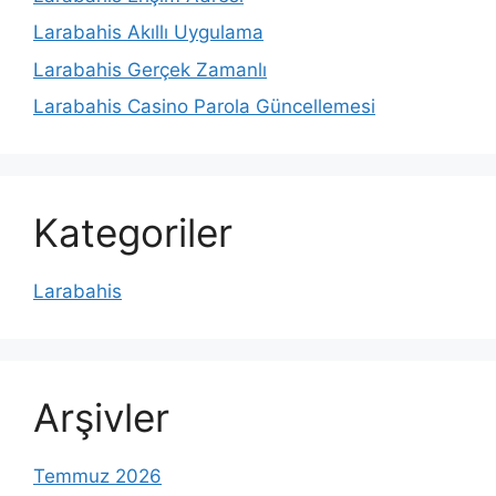
Larabahis Akıllı Uygulama
Larabahis Gerçek Zamanlı
Larabahis Casino Parola Güncellemesi
Kategoriler
Larabahis
Arşivler
Temmuz 2026