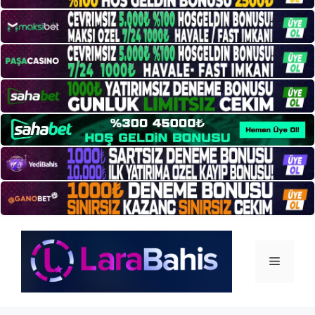
İçeriğe
atla
Menü