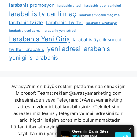
larabahis promosyon
larabahis sitesi
larabahis spor bahisleri
larabahis tv canli maç
larabahis tv canli maç izle
larabahis tv izle
Larabahis Twitter
larabahis whatsapp
larabahis yeni adres
larabahis yeni adresi
Larabahis Yeni Giriş
larabahis üyelik süreci
yeni adresi larabahis
twitter larabahis
yeni giris larabahis
Avrasya'nın en büyük reklam platformunda olmak için
Microsoft Teams:
reklam@avrasyamarketing.com
adresimizden veya Telegram: @Avrasyamarketing
adresimizden irtibat kurabilirsiniz. (Tek iletişim
adreslerimiz teams / telegram ve mail adresimizdir.
Harici hiçbir iletişim adresimiz bulunmamaktadır.
Lütfen itibar etmeyiniz.) Türkiye yasalarına göre 7258
sayılı kanun uyarınca yasa dışı bahis oynamanın