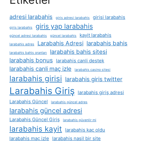
adresi larabahis
girisi larabahis
giris adresi larabahis
giris yap larabahis
giris larabahis
kayit larabahis
güncel adresi larabahis
güncel larabahis
Larabahis Adresi
larabahis bahis
larabahis adres
larabahis bahis sitesi
larabahis bahis oranları
larabahis bonus
larabahis canli destek
larabahis canli maç izle
larabahis casino sitesi
larabahis girisi
larabahis giris twitter
Larabahis Giriş
larabahis giriş adresi
Larabahis Güncel
larabahis güncel adres
larabahis güncel adresi
Larabahis Güncel Giriş
larabahis güvenlir mi
larabahis kayit
larabahis kaç oldu
larabahis maç izle
larabahis nasil bir site