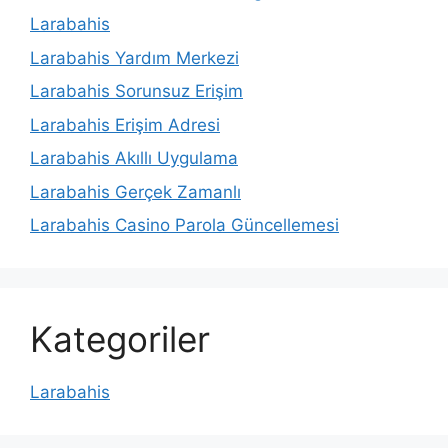
Larabahis
Larabahis Yardım Merkezi
Larabahis Sorunsuz Erişim
Larabahis Erişim Adresi
Larabahis Akıllı Uygulama
Larabahis Gerçek Zamanlı
Larabahis Casino Parola Güncellemesi
Kategoriler
Larabahis