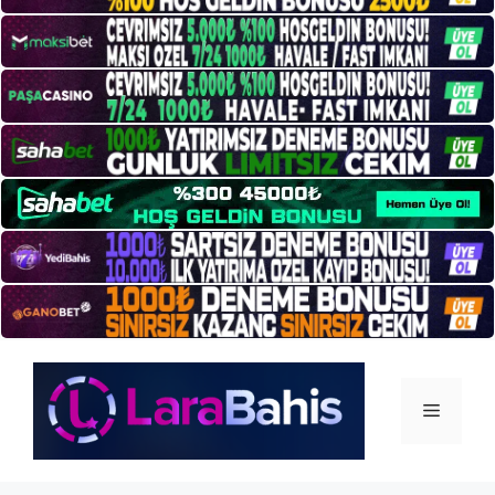
İçeriğe
atla
Menü