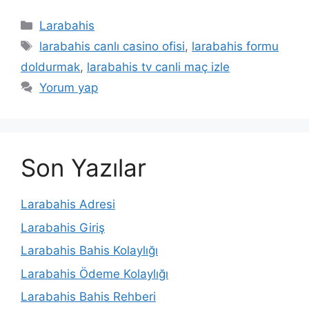
Kategoriler
Larabahis
Etiketler
larabahis canlı casino ofisi
,
larabahis formu
doldurmak
,
larabahis tv canli maç izle
Yorum yap
Son Yazılar
Larabahis Adresi
Larabahis Giriş
Larabahis Bahis Kolaylığı
Larabahis Ödeme Kolaylığı
Larabahis Bahis Rehberi