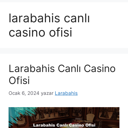
larabahis canlı
casino ofisi
Larabahis Canlı Casino
Ofisi
Ocak 6, 2024
yazar
Larabahis