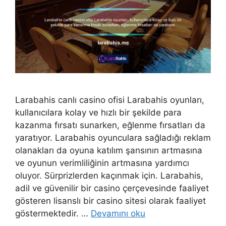
Larabahis canlı casino ofisi Larabahis oyunları,
kullanıcılara kolay ve hızlı bir şekilde para
kazanma fırsatı sunarken, eğlenme fırsatları da
yaratıyor. Larabahis oyunculara sağladığı reklam
olanakları da oyuna katılım şansının artmasına
ve oyunun verimliliğinin artmasına yardımcı
oluyor. Sürprizlerden kaçınmak için. Larabahis,
adil ve güvenilir bir casino çerçevesinde faaliyet
gösteren lisanslı bir casino sitesi olarak faaliyet
göstermektedir. …
Devamını oku