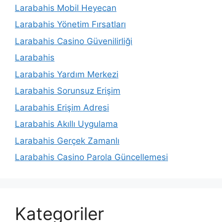
Larabahis Mobil Heyecan
Larabahis Yönetim Fırsatları
Larabahis Casino Güvenilirliği
Larabahis
Larabahis Yardım Merkezi
Larabahis Sorunsuz Erişim
Larabahis Erişim Adresi
Larabahis Akıllı Uygulama
Larabahis Gerçek Zamanlı
Larabahis Casino Parola Güncellemesi
Kategoriler