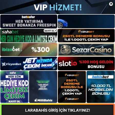
×
LARABAHİS GİRİŞ İÇİN TIKLAYINIZ!