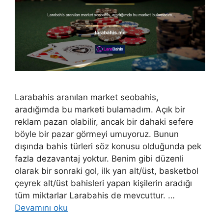
Larabahis aranılan market seobahis,
aradığımda bu marketi bulamadım. Açık bir
reklam pazarı olabilir, ancak bir dahaki sefere
böyle bir pazar görmeyi umuyoruz. Bunun
dışında bahis türleri söz konusu olduğunda pek
fazla dezavantaj yoktur. Benim gibi düzenli
olarak bir sonraki gol, ilk yarı alt/üst, basketbol
çeyrek alt/üst bahisleri yapan kişilerin aradığı
tüm miktarlar Larabahis de mevcuttur. …
Devamını oku