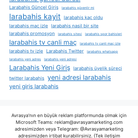
Larabahis Güncel Giriş
larabahis güvenlir mi
larabahis kayit
larabahis kaç oldu
larabahis maç izle
larabahis nasil bir site
larabahis promosyon
larabahis sitesi
larabahis spor bahisleri
larabahis tv canli maç
larabahis tv canli maç izle
larabahis tv izle
Larabahis Twitter
larabahis whatsapp
larabahis yeni adres
larabahis yeni adresi
Larabahis Yeni Giriş
larabahis üyelik süreci
yeni adresi larabahis
twitter larabahis
yeni giris larabahis
Avrasya'nın en büyük reklam platformunda olmak için
Microsoft Teams:
reklam@avrasyamarketing.com
adresimizden veya Telegram: @Avrasyamarketing
adresimizden irtibat kurabilirsiniz. (Tek iletişim